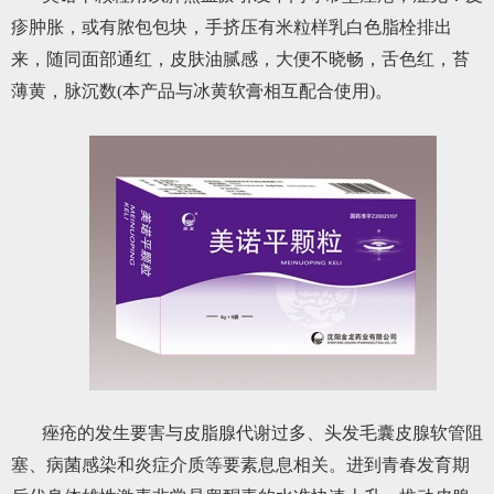
疹肿胀，或有脓包包块，手挤压有米粒样乳白色脂栓排出
来，随同面部通红，皮肤油腻感，大便不晓畅，舌色红，苔
薄黄，脉沉数(本产品与冰黄软膏相互配合使用)。
痤疮的发生要害与皮脂腺代谢过多、头发毛囊皮腺软管阻
塞、病菌感染和炎症介质等要素息息相关。进到青春发育期