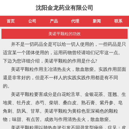
沈阳金龙药业有限公司
首页
公司
产品
代理
新闻
联系
美诺平颗粒的功效
并不是一切药品全是可以给一切人使用的，一些药品是只
适宜某一个团体使用的，运用药物曾经请咱们记牢这一点。
下边为您详细介绍，美诺平颗粒的作用是什么?
美诺平颗粒作用主冶清热去火，散血散瘀。实践作用层面
還是非常好的，但是不一样人的实践实践作用都是有不同
的。
美诺平颗粒要害成分是白花蛇舌草、金银花茶、莲翘、生
地黄、牡丹皮、赤芍、柴胡、桑白皮、熟石膏、紫丹参、皂
角刺、防风、甘草。美诺平颗粒为黄棕色至深褐色的颗粒
物；味甜、有点苦。成效与作用清热去火，散血散瘀。
美诺平颗粒用以肺热血淤引发不同寻常型痤疮，症见：皮