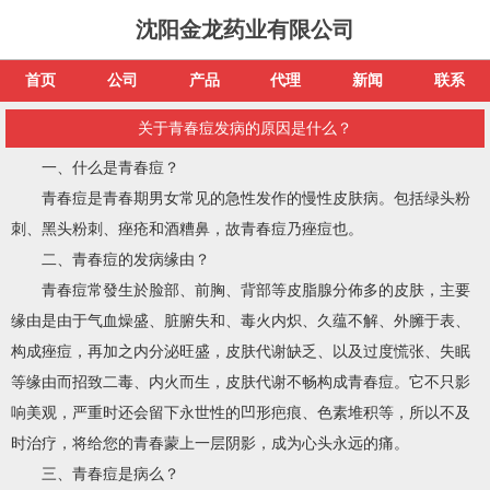
沈阳金龙药业有限公司
首页
公司
产品
代理
新闻
联系
关于青春痘发病的原因是什么？
一、什么是青春痘？
青春痘是青春期男女常见的急性发作的慢性皮肤病。包括绿头粉
刺、黑头粉刺、痤疮和酒糟鼻，故青春痘乃痤痘也。
二、青春痘的发病缘由？
青春痘常發生於脸部、前胸、背部等皮脂腺分佈多的皮肤，主要
缘由是由于气血燥盛、脏腑失和、毒火内炽、久蕴不解、外臃于表、
构成痤痘，再加之内分泌旺盛，皮肤代谢缺乏、以及过度慌张、失眠
等缘由而招致二毒、内火而生，皮肤代谢不畅构成青春痘。它不只影
响美观，严重时还会留下永世性的凹形疤痕、色素堆积等，所以不及
时治疗，将给您的青春蒙上一层阴影，成为心头永远的痛。
三、青春痘是病么？