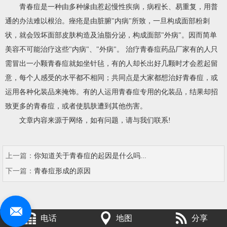
青春痘是一种由多种缘由惹起慢性疾病，病程长、易重复，用普
通的办法难以根治。痤疮是由脏腑"内病"所致，一旦构成面部粉刺
状，就会毁坏面部皮肤构造及油脂分泌，构成面部"外病"。因而简单
美容不可能治疗这些"内病"、"外病"。 治疗青春痘药品厂家有的人只
需冒出一小颗青春痘就如坐针毡，有的人却长出好几颗时才会惹起留
意，每个人感受的水平都不相同；共同点是大家都想治好青春痘，或
运用各种化装品来掩饰。有的人运用青春痘专用的化装品，结果却招
致更多的青春痘，或者使肌肤遭到其他伤害。
文章内容来源于网络，如有问题，请与我们联系!
上一篇：
你知道关于青春痘的起因是什么吗...
下一篇：
青春痘形成的原因
电话
地图
分享