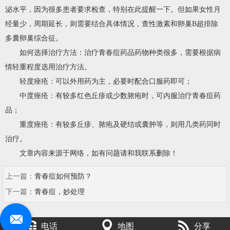
泌水平，因为很多患者要求检查，特别在此提醒一下。但如果女性月
经量少，周期延长，则需要结合具体情况，查性激素和卵巢B超排除
多囊卵巢综合征。
如何选择治疗方法：治疗青春痘药品药物种类很多，需要根据病
情轻重程度选用治疗方法。
轻度痤疮：可以外用药为主，必要时配合口服药即可；
中度痤疮：有较多红色丘疹或少数脓疱时，可内服治疗青春痘药
品；
重度痤疮：有较多丘疹、脓疱及硬结或囊肿等，则用几类药同时
治疗。
文章内容来源于网络，如有问题请和我联系删除！
上一篇：
青春痘如何预防？
下一篇：
青春痘，妙处理
电话
地图
分享