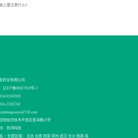
食上要注意什么?
龙药业有限公司
：
辽ICP备09027919号-2
4-62245926
4-25367241
inlongyaoye@126.com
沈阳经济技术开发区星海路15号
持：凯鸿科技
品
| 主营区域：
北京
太原
西安
郑州
武汉
长沙
南昌
成