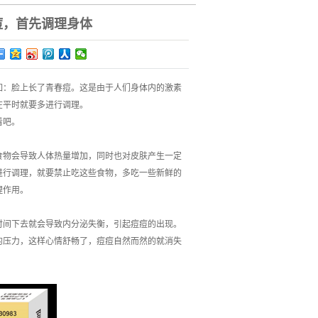
痘，首先调理身体
如：脸上长了青春痘。这是由于人们身体内的激素
在平时就要多进行调理。
看吧。
食物会导致人体热量增加，同时也对皮肤产生一定
进行调理，就要禁止吃这些食物，多吃一些新鲜的
理作用。
时间下去就会导致内分泌失衡，引起痘痘的出现。
的压力，这样心情舒畅了，痘痘自然而然的就消失