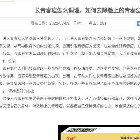
体
长青春痘怎么调理，如何去除脸上的青春
发布日期：
2022-03-09
作者：
点击：
281
进入青春期后意味着人快要长大了，而且进入青春期之后也开始有了一些小烦恼，
平失衡，从而导致身体的内分泌失调，进而引发青春痘的出现，想要治疗好青春痘，
那么，长青春痘怎么调理比较好呢，针对这个问题不少人都会有疑惑，我们具体看
1、饮食
青春期的人们比较喜欢吃一些辛辣的食物，以及油炸类、烧烤类的食物，但是这些
刺激作用，很容易引起青春痘的出现。因而，在平时人们在长青春痘之后想要很好的
果、蔬菜或者喝一些去火类的茶等，另外，多吃一些五谷杂粮也对于身体有很好的调
2、保持良好的心态
很多人长青春痘主要是由于平时的精神压力太大，从而心情整体郁郁寡欢，这样长
要调理自己的身体，消除脸上的青春痘，就要使自己保持良好的心态，学会释放内心
。