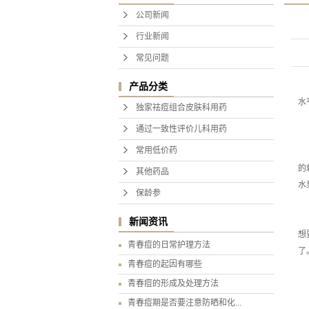
理身
公司新闻
行业新闻
常见问题
产品分类
水
独家祛痘组合皮肤科用药
通过一致性评价儿科用药
常用低价药
的
其他药品
水
保龄参
新闻资讯
想
青春痘的日常护理方法
了
青春痘的起因有哪些
青春痘的形成及处理方法
青春痘期是否要注意防晒和化...