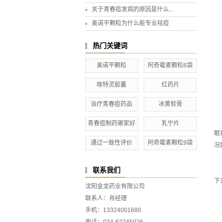
关于青春痘发病的原因是什么...
美诺平颗粒为什么能专业祛痘
热门关键词
美诺平颗粒
阿奇霉素颗粒6袋
咳特灵胶囊
红药片
治疗青春痘药品
冰黄软膏
青春痘制药哪家好
乳宁片
眠
通过一致性评价
阿奇霉素颗粒9袋
况
联系我们
下
沈阳金龙药业有限公司
联系人：肖经理
手机：13324001680